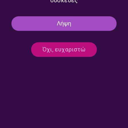
συσκευές
ΔΕΥΤΕΡΟ ΠΡΟΓΡΑΜΜΑ
Λήψη
ΝΕΑ ΕΛΛΗΝΙΚΑ
ΜΟΥΣΙΚΉ
Γιάννης Μάλαμας – Λάθη |
15.07.2026
Όχι, ευχαριστώ
15/07/2026
ΔΕΥΤΕΡΟ ΠΡΟΓΡΑΜΜΑ
ΝΕΑ ΕΛΛΗΝΙΚΑ
ΜΟΥΣΙΚΉ
Μάρθα Φριντζήλα – Μας πήρανε την
πόλη | 14.07.2026
14/07/2026
ΔΕΥΤΕΡΟ ΠΡΟΓΡΑΜΜΑ