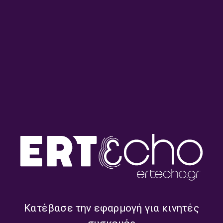
ΔΕΥΤΕΡΟ ΠΡΟΓΡΑΜΜΑ
ΝΕΑ ΕΛΛΗΝΙΚΑ
ΜΟΥΣΙΚΉ
Κόμης Χ, Iόνα – Δε θα μιλούσα γι’
αγάπη | 17.07.2026
17/07/2026
ΔΕΥΤΕΡΟ ΠΡΟΓΡΑΜΜΑ
ΝΕΑ ΕΛΛΗΝΙΚΑ
ΜΟΥΣΙΚΉ
Stratos Fygetakis – Late Bloomer |
16.07.2026
Κατέβασε την εφαρμογή για κινητές
16/07/2026