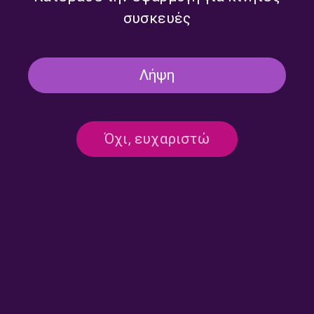
συσκευές
Λήψη
Όχι, ευχαριστώ
Επικοινωνία:
ertecho@ert.gr