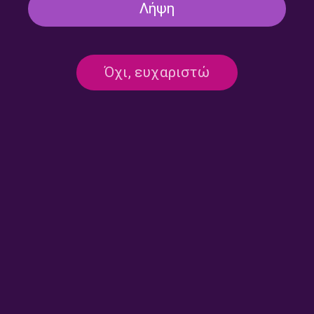
Λήψη
ΑΛΛΟΣ ΠΛΑΝΗΤΗΣ, ΑΛΛΗ ΑΛΕΠΟΥ, ΑΛΛΟ
ΤΡΙΑΝΤΑΦΥΛΛΟ
ΕΚΠΟΜΠΈΣ
ΕΝΗΜΈΡΩΣΗ
Νίκος Ξανθούλης, Δημήτρης
Όχι, ευχαριστώ
Τάρλοου, Μανώλης Μητσιάς |
Δευτέρα 02 Φεβρουαρίου 2026
02/02/2026
ΤΡΙΤΟ ΠΡΟΓΡΑΜΜΑ
ΟΔΗΓΟΣ ΟΡΧΗΣΤΡΑΣ ΓΙΑ ΝΕΟΥΣ
ΕΚΠΟΜΠΈΣ
ΣΥΝΕΝΤΕΎΞΕΙΣ
“Musing οn the Roaring Ocean” από 4
Καταξιωμένες Μουσικούς |
30.01.2026
30/01/2026
ΤΡΙΤΟ ΠΡΟΓΡΑΜΜΑ