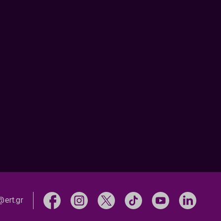
@ert.gr