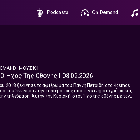
Podcasts
On Demand
DEMAND
ΜΟΥΣΙΚΗ
 Ο Ήχος Της Οθόνης | 08.02.2026
ου 2018 ξεκίνησε το αφιέρωμα του Γιάννη Πετρίδη στο Kosmos
δια που ξεκίνησαν την καριέρα τους από τον κινηματογράφο και,
την τηλεόραση. Αυτήν την Κυριακή, στον Ήχο της οθόνης με τον
ίσαμε ένα ακόμα κινηματογραφικό ταξίδι στον αέρα. Από το
Once Upon a Time in Hollywood”, με στάσεις σε εμβληματικές
 και τραγούδια του μοναδικού Neil Diamond. Κάθε Κυριακή 18:00-
αρουσιάζει μία σειρά αφιερωματικών εκπομπών για το Kosmos,
όπο. Συνεργάτης στην εκπομπή ο Δημήτρης ...
Read more