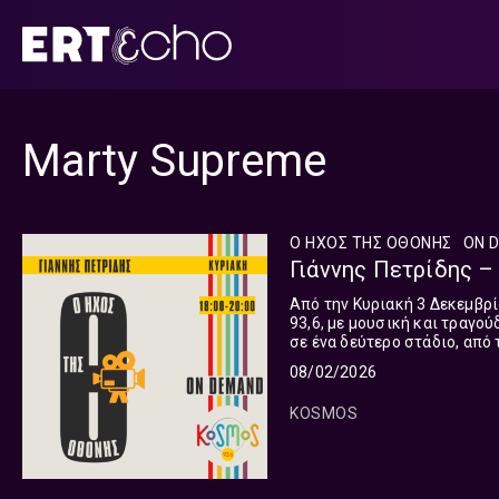
Μετάβαση
σε
περιεχόμενο
Marty Supreme
Ο ΗΧΟΣ ΤΗΣ ΟΘΟΝΗΣ
ON 
Γιάννης Πετρίδης –
Από την Κυριακή 3 Δεκεμβρί
93,6, με μουσική και τραγού
σε ένα δεύτερο στάδιο, από 
Γιάννη Πετρίδη, πραγματοπο
08/02/2026
“Song Sung Blue” μέχρι το “
στιγμές της μεγάλης οθόνης
KOSMOS
19:00 ο Γιάννης Πετρίδης π
με τον δικό του μοναδικό τρ