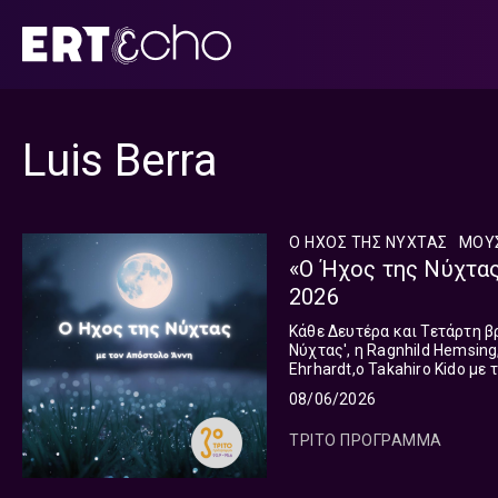
Μετάβαση
σε
περιεχόμενο
Luis Berra
Ο ΗΧΟΣ ΤΗΣ ΝΥΧΤΑΣ
ΜΟΥ
«Ο Ήχος της Νύχτας
2026
Κάθε Δευτέρα και Τετάρτη βράδυ στις
Νύχτας', η Ragnhild Hemsing, 
Ehrhardt,o Takahiro Kido με 
Sonora, o David ...
08/06/2026
ΤΡΙΤΟ ΠΡΟΓΡΑΜΜΑ