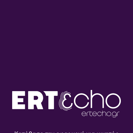
Μετάβαση
σε
περιεχόμενο
ΚΕΝΤΡΟ ΠΡΟΛΗΨΗΣ ΤΩΝ
ΕΞΑΡΤΗΣΕΩΝ ΚΑΙ
ΠΡΟΑΓΩΓΗΣ ΤΗΣ
ΨΥΧΟΚΟΙΝΩΝΙΚΗΣ ΥΓΕΙΑΣ
ΚΕΡΚΥΡΑΣ
ΜΙΚΡΟΦΩΝΟ ΣΤΗΝ ΕΚΠΑΙΔΕΥΣΗ
ΕΚΠΟΜΠΈΣ
Μικρόφωνο στην Εκπαίδευση |
04.03.2026
04/03/2026