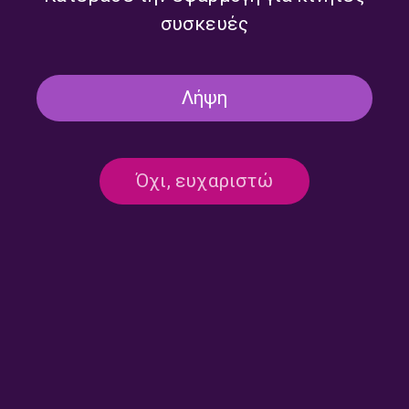
συσκευές
Λήψη
Όχι, ευχαριστώ
Επικοινωνία:
ertecho@ert.gr