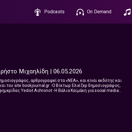
Podcasts
On Demand
ρήστο Μιχαηλίδη | 06.05.2026
ournal.gr -Ο Βίκτωρ Ελιέζερ δημοσιογράφος,
Achronot -Η Βάλια Καϊμάκη για social media
ς Λιγνός πρώην μάνατζερ και δάσκαλος, νυν παρατηρητής των
η έχει τον μονολεκτικό τίτλο «Βαρέθηκα»! Ο Χρήστος
η» του μας κάνει να «βλέπουμε» τις αλλαγές. Του εαυτού μας
 στον Καθρέφτη των πραγμάτων και τα βλέπουμε όλα. Στην
διεθνές περιβάλλον. Στην καθημερινότητά μας.