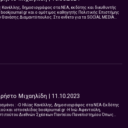
ς Κανέλλης, δημοσιογράφος στα ΝΕΑ, εκδότης και διευθυντής
μότιμος καθηγητής Πολιτικής Επιστήμης
ντόπουλος. Στο ενθετο για τα SOCIAL MEDIA
ς Μιχαηλίδης με τον «Καθρέφτη» του στο Πρώτο Πρόγραμμα της
 «βλέπουμε» τις αλλαγές. Του εαυτού μας πρώτα. Στεκόμαστε
πραγμάτων και τα βλέπουμε όλα. Στην οικονομία. Στην Υγεία.
ν καθημερινότητά μας. 9 με 10, κάθε πρωί Δευτέρα με
ρήστο Μιχαηλίδη | 11.10.2023
άφος στα ΝΕΑ-Εκδότης
ιστοσελίδας bookjournal.gr -Η Ινώ Αφεντούλη,
τιτούτου Διεθνών Σχέσεων Παντείου Πανεπιστημίου Όπως
πάντα στο ένθετο για τα social media, η Βάλια Καϊμάκη. Ο Χρ...