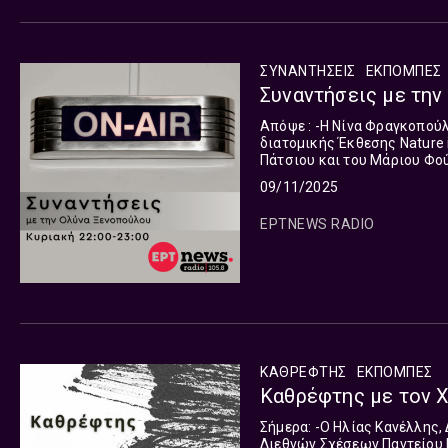
ΣΥΝΑΝΤΗΣΕΙΣ
ΕΚΠΟΜΠΈΣ
Συναντήσεις με την
Απόψε : -H Νίνα Φραγκοπούλου, Διδάκτορ Θαλάσσιας Βιολογίας και Επιμελήτρια της
διατομικής Έκθεσης Nature i
Πάτσιου και του Μάριου Φού
βιοποικιλότητα σε αλληλεπίδ
09/11/2025
ΕΡΤNEWS RADIO
ΚΑΘΡΕΦΤΗΣ
ΕΚΠΟΜΠΈΣ
Καθρέφτης με τον Χ
Σήμερα: -O Ηλίας Κανέλλης, Δημοσιογράφος "ΤΑ ΝΕΑ" -O Κώστας Υφαντής, Kαθηγητής
Διεθνών Σχέσεων Παντείου Πανεπιστημίου -Η Βάλια Καϊ