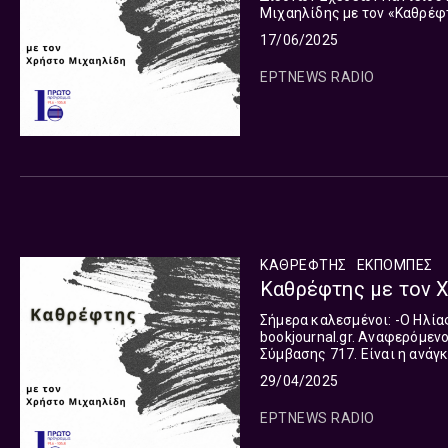
Μιχαηλίδης με τον «Καθρέφ
«βλέπουμε» τις αλλαγές. Του
17/06/2025
ΕΡΤNEWS RADIO
ΚΑΘΡΕΦΤΗΣ
ΕΚΠΟΜΠΈΣ
Καθρέφτης με τον Χ
Σήμερα καλεσμένοι: -Ο Ηλίας Κανέλλης, Δημοσιογράφος "ΤΑ ΝΕΑ" - Εκδότης και Διευθυντής
bookjournal.gr. Αναφερόμεν
Σύμβασης 717. Είναι η ανάγκ
αλλάξει τίποτα ενώ πρέπει ν
29/04/2025
ΕΡΤNEWS RADIO