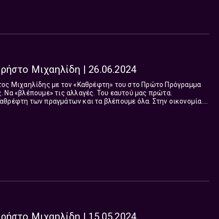
ρήστο Μιχαηλίδη | 26.06.2024
τος Μιχαηλίδης με τον «Καθρέφτη» του στο Πρώτο Πρόγραμμα
 Να «βλέπουμε» τις αλλαγές. Του εαυτού μας πρώτα.
αθρέφτη των πραγμάτων και τα βλέπουμε όλα. Στην οικονομία.
ιβάλλον. Στην καθημερινότητά μας. 9 με 10, κάθε πρωί Δευτέρα
ρήστο Μιχαηλίδη | 15.05.2024