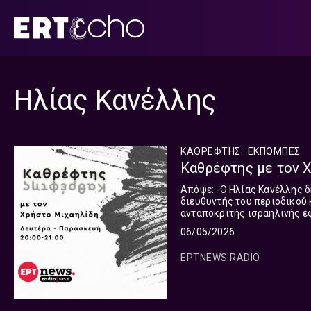
Μετάβαση
σε
περιεχόμενο
Ηλίας Κανέλλης
ΚΑΘΡΕΦΤΗΣ
ΕΚΠΟΜΠΈΣ
Καθρέφτης με τον Χ
Απόψε: -Ο Ηλίας Κανέλλης δημοσιογράφος, αρθρογραφεί στα «ΝΕΑ», και είναι εκδότης και
διευθυντής του περιοδικού και του site bookj
ανταποκριτής ισραηλινής εφημερίδας Yediot 
-ΣΚΕΨΗ ΤΗΣ ΗΜΕΡΑΣ: Γιώργο
06/05/2026
πραγμάτων. H σημερινή σκέψ
Μιχαηλίδης με τον «Καθρέφτ
ΕΡΤNEWS RADIO
πρώτα. Στεκόμαστε μπροστά
οικονομία. Στην Υγεία. Στο 