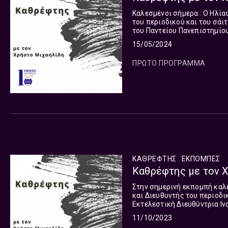
Καλεσμένοι σήμερα : Ο Ηλία
του περιοδικού και του σάιτ bookjournal.gr και ο ο
του Παντείου Πανεπιστημίου Θανάσης Διαμα
η Βάλια Καϊμάκη. Ο Χρήστο
15/05/2024
Ελληνικής Ραδιοφωνίας. Να
μπροστά στον Καθρέφτη των 
ΠΡΩΤΟ ΠΡΟΓΡΑΜΜΑ
Στο διεθνές περιβάλλον. Στη
Παρασκευή.
ΚΑΘΡΕΦΤΗΣ
ΕΚΠΟΜΠΈΣ
Καθρέφτης με τον Χ
Στην σημερινή εκπομπή καλεσμένοι : -Ο Ηλίας Κανέλλης, Δημοσιογρ
και Διευθυντής του περιοδικού και 
Εκτελεστική Διευθύντρια Ινσ
11/10/2023