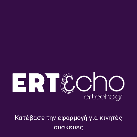
Ο ΣΥΝΘΕΤΗΣ ΤΗΣ ΕΒΔΟΜΑΔΑΣ
ΑΦΙΕΡΩΜΑΤΑ
ΑΦΙΕΡΏΜΑΤΑ
ΜΟΥΣΙΚΉ
Mily Balakirev (1837 – 1910) –
Εκπομπή 2/5 | Τρίτη 17 Φεβρουαρίου
2026
17/02/2026
ΤΡΙΤΟ ΠΡΟΓΡΑΜΜΑ
Ο ΣΥΝΘΕΤΗΣ ΤΗΣ ΕΒΔΟΜΑΔΑΣ
ΑΦΙΕΡΩΜΑΤΑ
ΑΦΙΕΡΏΜΑΤΑ
ΜΟΥΣΙΚΉ
Mily Balakirev (1837 – 1910) –
Εκπομπή 1/5 | Δευτέρα 16
Κατέβασε την εφαρμογή για κινητές
Φεβρουαρίου 2026
συσκευές
16/02/2026