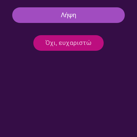
ΤΡΙΤΟ ΠΡΟΓΡΑΜΜΑ
Λήψη
Ο ΣΥΝΘΕΤΗΣ ΤΗΣ ΕΒΔΟΜΑΔΑΣ
PODCAST ΣΤΟ ΤΡΊΤΟ
Nikolai Rimsky-Korsakov (1844 –
Όχι, ευχαριστώ
1908) – Εκπομπή 5/5 | Παρασκευή 09
Ιανουαρίου 2026
09/01/2026
ΤΡΙΤΟ ΠΡΟΓΡΑΜΜΑ
Ο ΣΥΝΘΕΤΗΣ ΤΗΣ ΕΒΔΟΜΑΔΑΣ
PODCAST ΣΤΟ ΤΡΊΤΟ
Nikolai Rimsky-Korsakov (1844 –
1908) – Εκπομπή 4/5 | Πέμπτη 08
Ιανουαρίου 2026