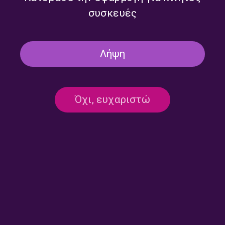
συσκευές
Λήψη
Όχι, ευχαριστώ
Επικοινωνία:
ertecho@ert.gr