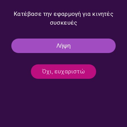
OPERA OMNIA
ΑΦΙΕΡΏΜΑΤΑ
ΜΟΥΣΙΚΉ
“Opera Omnia” με τον Γιάννη Φίλια |
Κατέβασε την εφαρμογή για κινητές
23.12.2023
συσκευές
23/12/2023
ΤΡΙΤΟ ΠΡΟΓΡΑΜΜΑ
Λήψη
ΣΕΛΙΔΑ 1 ΑΠΟ 1
Όχι, ευχαριστώ