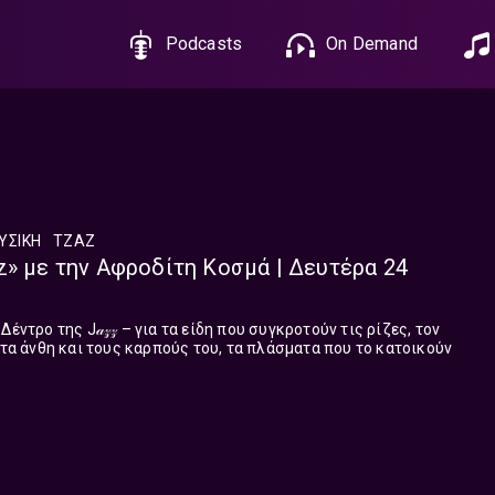
Podcasts
On Demand
ΥΣΙΚΉ
ΤΖΑΖ
z» με την Αφροδίτη Κοσμά | Δευτέρα 24
έντρο της J𝒶𝓏𝓏 – για τα είδη που συγκροτούν τις ρίζες, τον
 τα άνθη και τους καρπούς του, τα πλάσματα που το κατοικούν