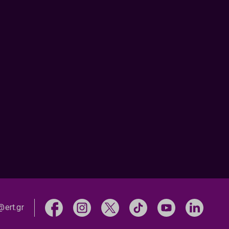
@ert.gr