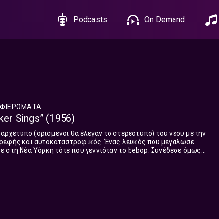
Podcasts
On Demand
ΦΙΕΡΏΜΑΤΑ
ker Sings” (1956)
 αρχέτυπο (ορισμένοι θα έλεγαν το στερεότυπο) του νέου με την
ρεφής και αυτοκαταστροφικός. Ένας λευκός που μεγάλωσε
 στη Νέα Υόρκη τότε που γεννιόταν το bebop. Συνέδεσε όμως
 Δυτικής Ακτής και ήτ...