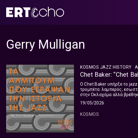
Μετάβαση
σε
περιεχόμενο
Gerry Mulligan
KOSMOS JAZZ HISTORY
Α
Chet Baker: “Chet Ba
Ο Chet Baker υπήρξε το jazz
τρομπέτα: λαμπερός, εσωστ
στην Οκλαχόμα αλλά βρέθηκε
το όνομά του με την jazz της
19/05/2026
KOSMOS