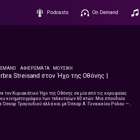
Podcasts
On Demand
DEMAND
ΑΦΙΕΡΏΜΑΤΑ
ΜΟΥΣΙΚΗ
bra Streisand στον Ήχο της Οθόνης |
ε τον Κυριακάτικο Ήχο της Οθόνης σε μία από τις κορυφαίες
 του κινηματογράφου των τελευταίων 60 ετών. Μια σπουδαία
ε Όσκαρ Τραγουδιού αλλά και με Όσκαρ Α΄ Γυναικείου Ρόλου —
ο επίτευγμα. Ακούστηκαν τραγούδια από ...