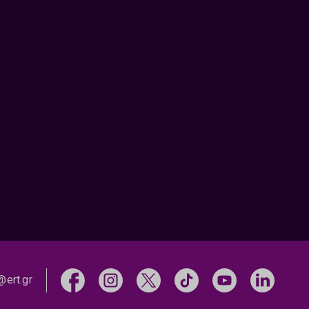
@ert.gr