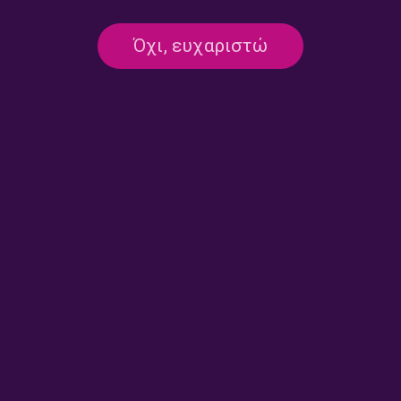
ΤΡΙΤΟ ΠΡΟΓΡΑΜΜΑ
Όχι, ευχαριστώ
ΟΛΑ ΤΑ ΠΡΩΙΝΑ ΤΟΥ ΤΡΙΤΟΥ / ΠΡΩΙΝΟ ΚΑΙ
KΑΤΙ
ΕΚΠΟΜΠΈΣ
“Όλα τα Πρωινά του Τρίτου /
Πρωινό και Kάτι” με την Έλενα
Μαραγκού | 07.01.2025
07/01/2025
ΤΡΙΤΟ ΠΡΟΓΡΑΜΜΑ
ΟΛΑ ΤΑ ΠΡΩΙΝΑ ΤΟΥ ΤΡΙΤΟΥ / ΠΡΩΙΝΟ ΚΑΙ
KΑΤΙ