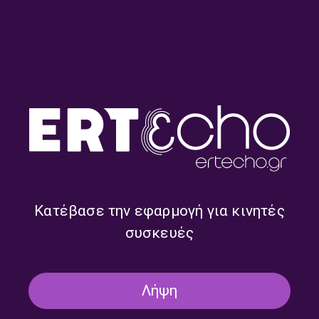
ΤΡΙΤΟ ΠΡΟΓΡΑΜΜΑ
ΚΛΑΣΙΚΑ… ΚΑΙ ΑΛΛΑ
ΜΟΥΣΙΚΉ
“Κλασικά…και άλλα” με τον Νίκο
Κανελλόπουλο | 09.11.2025
09/11/2025
ΤΡΙΤΟ ΠΡΟΓΡΑΜΜΑ
Κατέβασε την εφαρμογή για κινητές
συσκευές
ΚΛΑΣΙΚΑ… ΚΑΙ ΑΛΛΑ
ΜΟΥΣΙΚΉ
“Κλασικά…και άλλα” με τον Νίκο
Κανελλόπουλο | 11.01.2025
Λήψη
11/01/2025