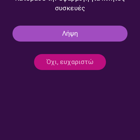
συσκευές
Λήψη
Όχι, ευχαριστώ
Επικοινωνία:
ertecho@ert.gr