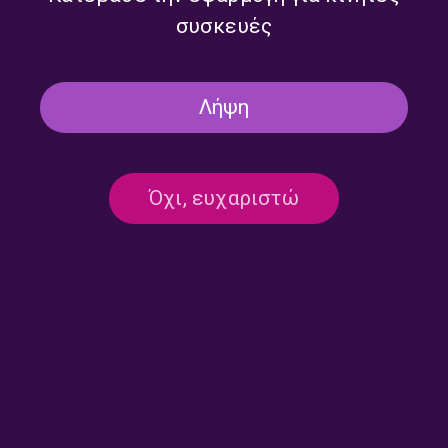
συσκευές
Λήψη
Όχι, ευχαριστώ
Επικοινωνία:
ertecho@ert.gr