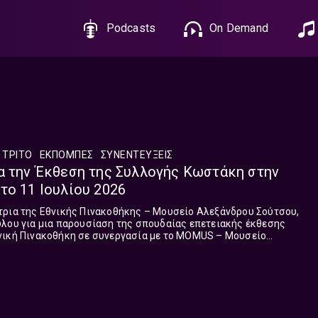
Podcasts
On Demand
 ΤΡΙΤΟ
ΕΚΠΟΜΠΈΣ
ΣΥΝΕΝΤΕΎΞΕΙΣ
α την Έκθεση της Συλλογής Κωστάκη στην
το 11 Ιουλίου 2026
τρια της Εθνικής Πινακοθήκης – Μουσείο Αλεξάνδρου Σούτσου,
ύλου για μια παρουσίαση της σπουδαίας επετειακής έκθεσης
νική Πινακοθήκη σε συνεργασία με το MOMUS – Μουσείο
ή Κωστάκη. Ακούστε την 19η εκπομπή με την οποία
κλος της ΕΠΟΧΗΣ ΤΩΝ ΕΙΚΟΝΩΝ ΣΤΟ ΤΡΙΤΟ. που μεταδόθηκε το