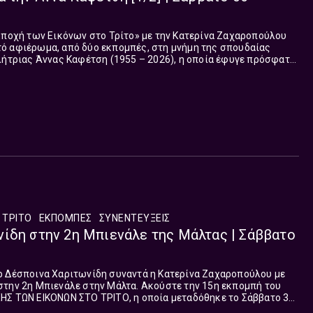
Εποχή των Εικόνων στο Τρίτο» με την Κατερίνα Ζαχαροπούλου
ό αφιέρωμα, από δύο εκπομπές, στη μνήμη της σπουδαίας
λήτριας Άννας Καφέτση (1955 – 2026), η οποία έφυγε πρόσφατα
ώτη από τις δύο που μεταδόθηκε το Σάββατο 06 Ιουνίου.
 ΤΡΙΤΟ
ΕΚΠΟΜΠΈΣ
ΣΥΝΕΝΤΕΎΞΕΙΣ
ίδη στην 2η Μπιενάλε της Μάλτας | Σάββατο
ρ Δέσποινα Χαριτωνίδη συναντά η Κατερίνα Ζαχαροπούλου με
στην 2η Μπιενάλε στην Μάλτα. Ακούστε την 15η εκπομπή του
ΗΣ ΤΩΝ ΕΙΚΟΝΩΝ ΣΤΟ ΤΡΙΤΟ, η οποία μεταδόθηκε το Σάββατο 30