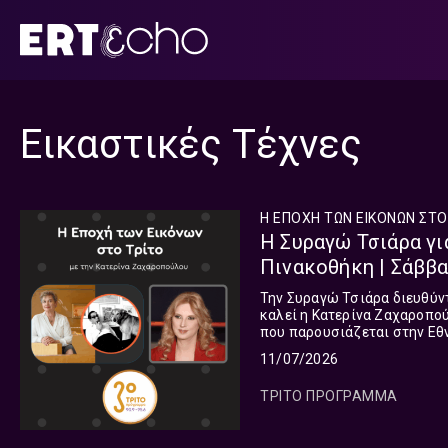
Μετάβαση
σε
περιεχόμενο
Εικαστικές Τέχνες
Η ΕΠΟΧΗ ΤΩΝ ΕΙΚΟΝΩΝ ΣΤΟ
Η Συραγώ Τσιάρα γι
Πινακοθήκη | Σάββα
Την Συραγώ Τσιάρα διευθύν
καλεί η Κατερίνα Ζαχαροπο
που παρουσιάζεται στην Εθ
Μοντέρνας Τέχνης – Συλλογ
11/07/2026
ολοκληρώνεται ο τρέχων Κύ
Σάββατο 11 Ιουλίου.
ΤΡΙΤΟ ΠΡΟΓΡΑΜΜΑ