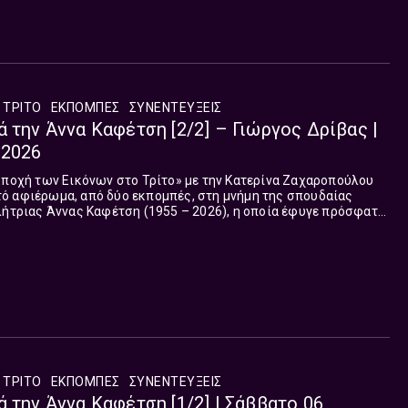
 ΤΡΙΤΟ
ΕΚΠΟΜΠΈΣ
ΣΥΝΕΝΤΕΎΞΕΙΣ
 την Άννα Καφέτση [2/2] – Γιώργος Δρίβας |
 2026
Εποχή των Εικόνων στο Τρίτο» με την Κατερίνα Ζαχαροπούλου
ό αφιέρωμα, από δύο εκπομπές, στη μνήμη της σπουδαίας
λήτριας Άννας Καφέτση (1955 – 2026), η οποία έφυγε πρόσφατα
ύτερη από τις δύο που μεταδόθηκε το Σάββατο 13 Ιουνίου.
 ΤΡΙΤΟ
ΕΚΠΟΜΠΈΣ
ΣΥΝΕΝΤΕΎΞΕΙΣ
 την Άννα Καφέτση [1/2] | Σάββατο 06