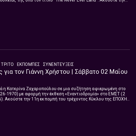
ουλειάς της υπό τον τίτλο "The Never Ever Land". Ακούστε την
 Κύκλου της ΕΠΟΧΗΣ ΤΩΝ ΕΙΚΟΝΩΝ ΣΤΟ ΤΡΙΤΟ, η οποία
Μαΐου.
 ΤΡΙΤΟ
ΕΚΠΟΜΠΈΣ
ΣΥΝΕΝΤΕΎΞΕΙΣ
 για τον Γιάννη Χρήστου | Σάββατο 02 Μαΐου
ά η Κατερίνα Ζαχαροπούλου σε μια συζήτηση αφιερωμένη στο
926-1970) με αφορμή την έκθεση «Εναντιοδρομία» στο ΕΜΣΤ (2
6). Ακούστε την 11η εκπομπή του τρέχοντος Κύκλου της ΕΠΟΧΗΣ
οποία μεταδόθηκε το Σάββατο 02 Μαΐου.