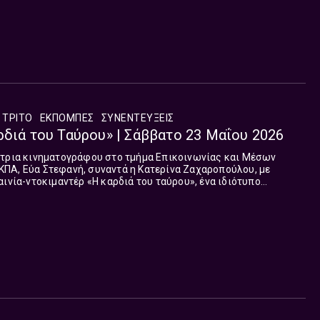
 ΤΡΙΤΟ
ΕΚΠΟΜΠΈΣ
ΣΥΝΕΝΤΕΎΞΕΙΣ
ρδιά του Ταύρου» | Σάββατο 23 Μαΐου 2026
ήτρια κινηματογράφου στο τμήμα Επικοινωνίας και Μέσων
ΠΑ, Εύα Στεφανή, συναντά η Κατερίνα Ζαχαροπούλου, με
αινία-ντοκιμαντέρ «Η καρδιά του ταύρου», ένα ιδιότυπο
ι χορογράφου Δημήτρη Παπαϊωάννου. Ακούστε την 14η εκπομπή
ΕΠΟΧΗΣ ΤΩΝ ΕΙΚΟΝΩΝ ΣΤΟ ΤΡΙΤΟ, η οποία μεταδόθηκε το