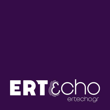
PODCAST ΣΤΟ ΔΕΎΤΕΡΟ
ΑΦΙΕΡΏΜΑΤΑ
ΕΚΠΟΜΠΈΣ
Οι Δημιουργοί Παρουσιάζουν : Μίκης
Θεοδωράκης (επεισόδιο 6)
02/09/2022
ΔΕΥΤΕΡΟ ΠΡΟΓΡΑΜΜΑ
PODCAST ΣΤΟ ΔΕΎΤΕΡΟ
ΑΦΙΕΡΏΜΑΤΑ
ΕΚΠΟΜΠΈΣ
Οι Δημιουργοί Παρουσιάζουν : Μίκης
Θεοδωράκης (επεισόδιο 5)
02/09/2022
ΔΕΥΤΕΡΟ ΠΡΟΓΡΑΜΜΑ