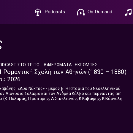
Podcasts
On Demand
ς
ODCAST ΣΤΟ ΤΡΊΤΟ
ΑΦΙΕΡΏΜΑΤΑ
ΕΚΠΟΜΠΈΣ
 Ρομαντική Σχολή των Αθηνών (1830 – 1880)
ου 2026
ον Διονύσιο Σολωμό και τον Ανδρέα Κάλβο και περνώντας απ’
υ (Κ. Παλαμάς, Ι.Γρυπάρης, Α.Σικελιανός, Κ.Καβάφης, Κ.Βάρναλης,
Εγγονόπουλο...