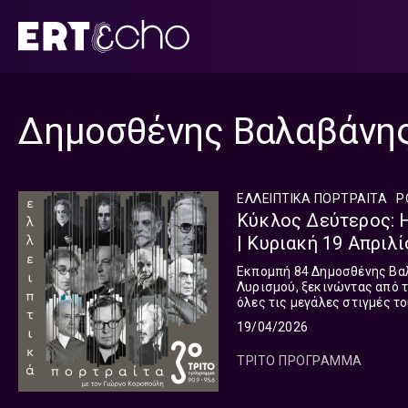
Μετάβαση
σε
περιεχόμενο
Δημοσθένης Βαλαβάνη
ΕΛΛΕΙΠΤΙΚΑ ΠΟΡΤΡΑΙΤΑ
P
Κύκλος Δεύτερος: Η
| Κυριακή 19 Απριλί
Εκπομπή 84 Δημοσθένης Βαλαβάνης: «Δύο Νύκτες» - μέρος β΄ Η Ιστορία του Νεοελληνικού
Λυρισμού, ξεκινώντας από τ
όλες τις μεγάλες στιγμές το
Γ.Σεφέρης, Α.Εμπειρίκος, Ν.
19/04/2026
ΤΡΙΤΟ ΠΡΟΓΡΑΜΜΑ