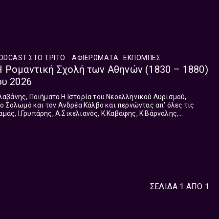
ODCAST ΣΤΟ ΤΡΊΤΟ
ΑΦΙΕΡΏΜΑΤΑ
ΕΚΠΟΜΠΈΣ
 Ρομαντική Σχολή των Αθηνών (1830 – 1880)
ου 2026
ο Σολωμό και τον Ανδρέα Κάλβο και περνώντας απ’ όλες τις
αμάς, Ι.Γρυπάρης, Α.Σικελιανός, Κ.Καβάφης, Κ.Βάρναλης,
Εγγονόπουλος, Ο.Ελ...
ΣΕΛΙΔΑ 1 ΑΠΟ 1