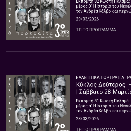
Εκπομπή 82 Κωστή Παλαμά: «Ένας παραμερισμένος ποιητής» (Δημοσθένης Βαλαβάνης) -
μέρος β΄ Η Ιστορία του Νεοελληνικού Λυρισμού, ξεκινώντας από τον Διονύσιο Σολωμό και
τον Ανδρέα Κάλβο και περνών
Α.Σικελιανός, Κ.Καβάφης, Κ.Β
29/03/2026
ΤΡΙΤΟ ΠΡΟΓΡΑΜΜΑ
ΕΛΛΕΙΠΤΙΚΑ ΠΟΡΤΡΑΙΤΑ
P
Κύκλος Δεύτερος: Η
| Σάββατο 28 Μαρτί
Εκπομπή 81 Κωστή Παλαμά: «Ένας παραμερισμένος ποιητής» (Δημοσθένης Βαλαβάνης) -
μέρος α΄ Η Ιστορία του Νεοελληνικού Λυρισμού, ξεκινώντας από τον Διονύσιο Σολωμό και
τον Ανδρέα Κάλβο και περνών
Α.Σικελιανός, Κ.Καβάφης, Κ.Β
28/03/2026
ΤΡΙΤΟ ΠΡΟΓΡΑΜΜΑ