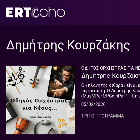
Μετάβαση
σε
περιεχόμενο
Δημήτρης Κουρζάκης
ΟΔΗΓΟΣ ΟΡΧΗΣΤΡΑΣ ΓΙΑ Ν
Δημήτρης Κουρζάκης
Ο «πλανήτης κιθάρα» είναι 
περίπτωση. Ο Δημήτρης Κου
(MusMPerf/PGdipPerf – Univ
εγκατεστημένος στην Αθήνα.
05/02/2026
ΤΡΙΤΟ ΠΡΟΓΡΑΜΜΑ