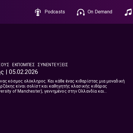
Podcasts
On Demand
ΕΟΥΣ
ΕΚΠΟΜΠΈΣ
ΣΥΝΕΝΤΕΎΞΕΙΣ
 | 05.02.2026
ένας κόσμος ολόκληρος. Και κάθε ένας κιθαρίστας μια μοναδική
ρζάκης είναι σολίστ και καθηγητής κλασικής κιθάρας
ersity of Manchester), γεννημένος στην Ολλανδία και
Μετά τις σπουδές του στο Ωδείο «Ν...