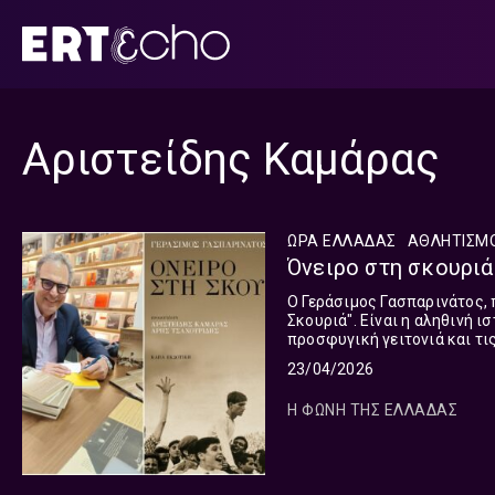
Μετάβαση
σε
περιεχόμενο
Αριστείδης Καμάρας
ΩΡΑ ΕΛΛΑΔΑΣ
ΑΘΛΗΤΙΣΜ
Όνειρο στη σκουριά 
Ο Γεράσιμος Γασπαρινάτος, 
Σκουριά". Είναι η αληθινή 
προσφυγική γειτονιά και τι
κυνήγησε με επιμονή και αυ
23/04/2026
Η ΦΩΝΗ ΤΗΣ ΕΛΛΑΔΑΣ