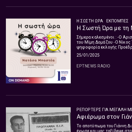
Η ΣΩΣΤΗ ΩΡΑ
ΕΚΠΟΜΠΈΣ
Η Σωστή Ώρα με τη 
Σήμερα καλεσμένοι : -Ο Αριστείδης Καμάρας, Παλαίμαχος ποδοσφαιριστής για την απώλεια
του Μίμη Δομάζου -Ο Νίκος Τσιμπίδας, Κοινοβουλευτικός Συντάκτης ΕΡΤ για την πρώτη
ψηφοφορία εκλογής Προέδρου Δημοκρατίας -Ο Αντ
Ερευνών GPO Κάθε Σ
25/01/2025
ΕΡΤNEWS RADIO
ΡΕΠΟΡΤΕΡΣ ΓΙΑ ΜΕΓΑΛΗ 
Αφιέρωμα στον Γιάν
Το αποτύπωμα του Γιάννη Δ
ένωσε και μας ταξίδεψε στα