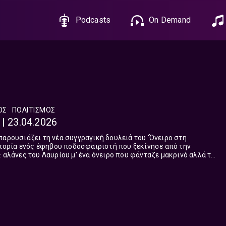
Podcasts
On Demand
ΌΣ
ΠΟΛΙΤΙΣΜΌΣ
| 23.04.2026
παρουσιάζει τη νέα συγγραγική δουλειά του 'Όνειρο στη
ιστορία ενός έφηβου ποδοσφαιριστή που ξεκίνησε από την
ς αλάνες του Λαυρίου μ' ένα όνειρο που φάνταζε μακρινό αλλά το
ταπάρνηση. Μέσα σε δυσκολίες και αντιξο...