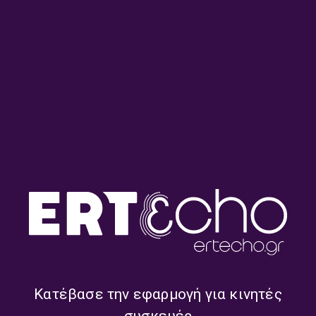
ΑΔΡΑΞΤΕ ΤΟΝ ΗΧΟ
ΑΦΙΕΡΏΜΑΤΑ
ΜΟΥΣΙΚΉ
Ουράνια Σώματα: XII – Αστροναύτες
| 10.08.2025
11/08/2025
ΤΡΙΤΟ ΠΡΟΓΡΑΜΜΑ
ΚΛΑΣΙΚΑ… ΚΑΙ ΑΛΛΑ
ΜΟΥΣΙΚΉ
“Κλασικά…και άλλα” με τον Νίκο
Κανελλόπουλο | 08.06.2025
08/06/2025
Κατέβασε την εφαρμογή για κινητές
ΤΡΙΤΟ ΠΡΟΓΡΑΜΜΑ
συσκευές