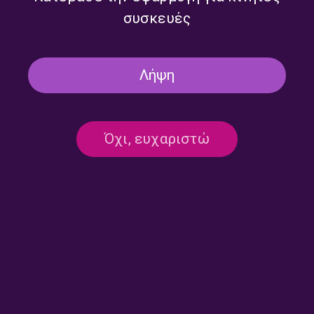
συσκευές
Λήψη
Όχι, ευχαριστώ
Επικοινωνία:
ertecho@ert.gr