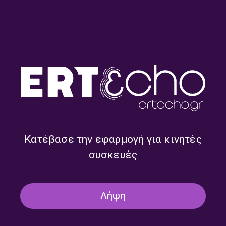
ΜΟΥΣΙΚΟ ΑΠΟΜΕΣΗΜΕΡΟ
ΑΦΙΕΡΏΜΑΤΑ
Ανασκόπηση στη Διεθνή
Δισκογραφία (εκπομπή 1η) |
08.12.2025
08/12/2025
ΚΟΖΑΝΗ
Κατέβασε την εφαρμογή για κινητές
ΜΟΥΣΙΚΟ ΑΠΟΜΕΣΗΜΕΡΟ
ΕΚΠΟΜΠΈΣ
συσκευές
Επιλογές από τις νέες κυκλοφορίες
της διεθνούς δισκογραφίας |
11.11.2025
Λήψη
11/11/2025
ΚΟΖΑΝΗ