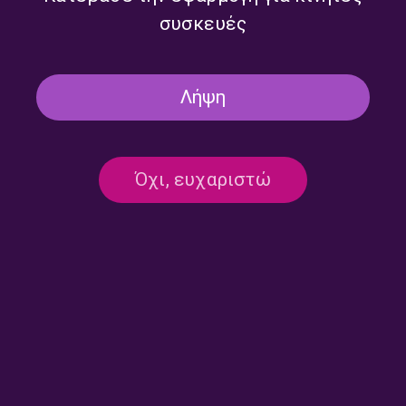
συσκευές
Λήψη
Όχι, ευχαριστώ
Επικοινωνία:
ertecho@ert.gr