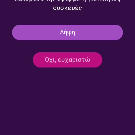
συσκευές
Λήψη
Όχι, ευχαριστώ
Επικοινωνία:
ertecho@ert.gr