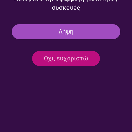
συσκευές
Λήψη
Όχι, ευχαριστώ
Επικοινωνία:
ertecho@ert.gr