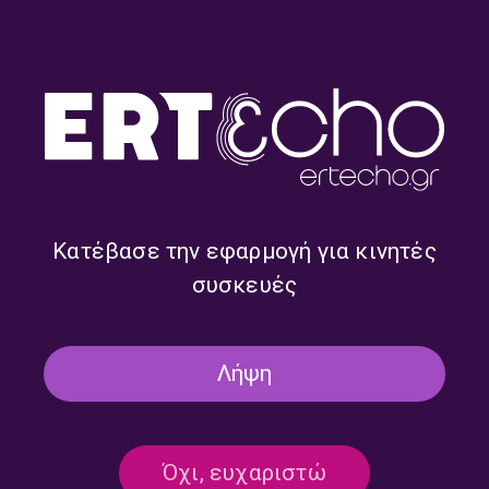
Τρίπολη: Τα αγάλματα λένε την
ιστορία της πόλης | 28.06.2024
28/06/2024
ΣΤΑ ΠΕΡΙΒΟΛΙΑ ΤΗΣ ΠΑΡΑΔΟΣΗΣ
ΑΦΙΕΡΏΜΑΤΑ
ΕΚΠΟΜΠΈΣ
Μουσικό αφιέρωμα στην 25η
Κατέβασε την εφαρμογή για κινητές
Μαρτίου 1821 | 22.03.2024
συσκευές
22/03/2024
Λήψη
ΑΦΙΕΡΏΜΑΤΑ
Αφιέρωμα στην Παγκόσμια Ημέρα
Όχι, ευχαριστώ
Ποίησης | 21.03.2024