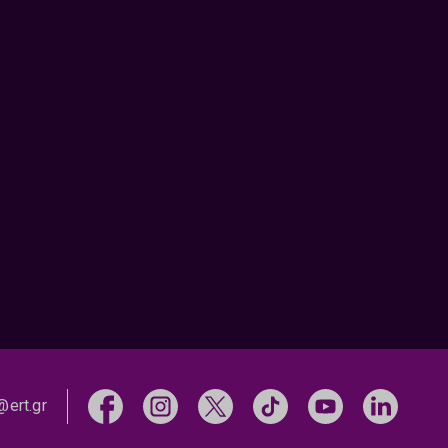
@ert.gr