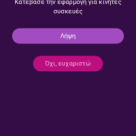
Κατέβασε την εφαρμογή για κινητές
συσκευές
Λήψη
Ραδιοαλχημείες: Αφιέρωμα
Ραδιοαλχημείες: Αφιέρωμα
Όχι, ευχαριστώ
στο θρυλικό ντουέτο Μαίρης
στη δισκογραφική διαδρομή
Λίντα – Μανώλη Χιώτη |
του Κώστα Λειβαδά |
28.07.2026
27.07.2026