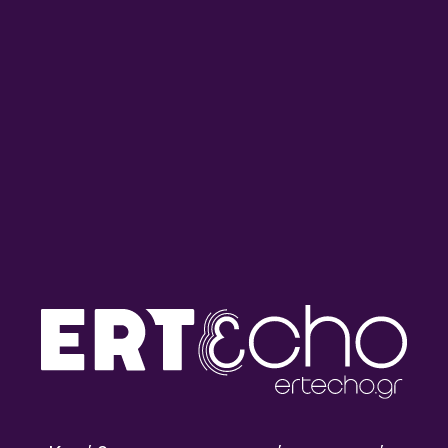
στη δισκογραφική διαδρομή
με τις Κούπες και επιλογή
του Λάκη Χαλκιά | 04.08.2026
τραγουδιών από
συγκροτήματα που
συνδυάζουν την παράδοση
με τον ροκ ήχο | 03.08.2026
Ραδιοαλχημείες: Συνέντευξη
Ραδιοαλχημείες: Αφιέρωμα
με την Μάνια Βλαχογιάννη
στη δισκογραφική διαδρομή
και άλλες παραγωγές από
του Φοίβου Δεληβοριά |
την Ελληνική Δισκογραφία |
30.07.2026
31.07.2026