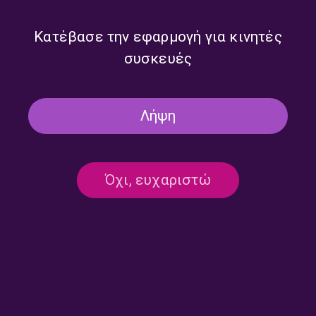
την Ελληνική Δισκογραφία |
30.07.2026
31.07.2026
Κατέβασε την εφαρμογή για κινητές
συσκευές
Λήψη
Όχι, ευχαριστώ
Ραδιοαλχημείες: Αφιέρωμα
Ραδιοαλχημείες: Αφιέρωμα
στο θρυλικό ντουέτο Μαίρης
στη δισκογραφική διαδρομή
Λίντα – Μανώλη Χιώτη |
του Κώστα Λειβαδά |
28.07.2026
27.07.2026