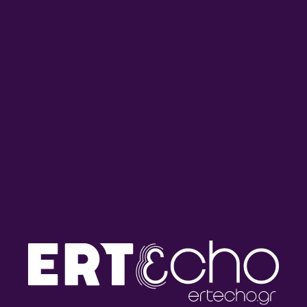
Ραδιοαλχημείες: Αφιέρωμα
Ραδιοαλχημείες: Συνέντευξη
στη δισκογραφική διαδρομή
με τις Κούπες και επιλογή
του Λάκη Χαλκιά | 04.08.2026
τραγουδιών από
συγκροτήματα που
συνδυάζουν την παράδοση
με τον ροκ ήχο | 03.08.2026
Ραδιοαλχημείες: Συνέντευξη
Ραδιοαλχημείες: Αφιέρωμα
με την Μάνια Βλαχογιάννη
στη δισκογραφική διαδρομή
και άλλες παραγωγές από
του Φοίβου Δεληβοριά |