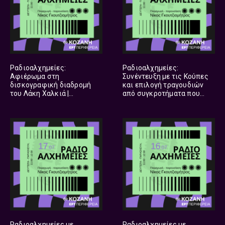
Ραδιοαλχημείες:
Ραδιοαλχημείες:
Αφιέρωμα στη
Συνέντευξη με τις Κούπες
δισκογραφική διαδρομή
και επιλογή τραγουδιών
του Λάκη Χαλκιά |
από συγκροτήματα που
04.08.2026
συνδυάζουν την παράδοση
με τον ροκ ήχο | 03.08.2026
Ραδιοαλχημείες με
Ραδιοαλχημείες με