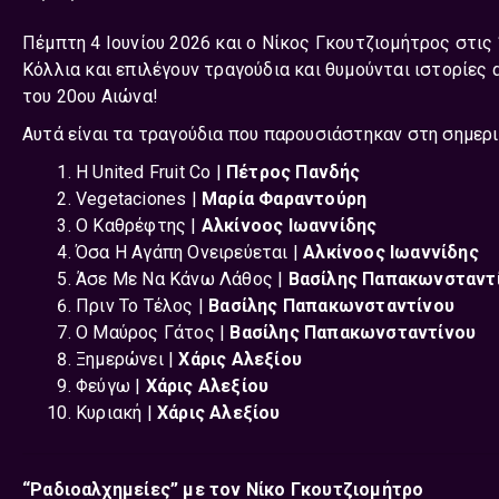
Πέμπτη 4 Ιουνίου 2026 και ο Νίκος Γκουτζιομήτρος στις
Κόλλια και επιλέγουν τραγούδια και θυμούνται ιστορίες
του 20ου Αιώνα!
Αυτά είναι τα τραγούδια που παρουσιάστηκαν στη σημερι
Η United Fruit Co |
Πέτρος Πανδής
Vegetaciones |
Μαρία Φαραντούρη
Ο Καθρέφτης |
Αλκίνοος Ιωαννίδης
Όσα Η Αγάπη Ονειρεύεται |
Αλκίνοος Ιωαννίδης
Άσε Με Να Κάνω Λάθος |
Βασίλης Παπακωνσταντ
Πριν Το Τέλος |
Βασίλης Παπακωνσταντίνου
Ο Μαύρος Γάτος |
Βασίλης Παπακωνσταντίνου
Ξημερώνει |
Χάρις Αλεξίου
Φεύγω |
Χάρις Αλεξίου
Κυριακή |
Χάρις Αλεξίου
“Ραδιοαλχημείες” με τον Νίκο Γκουτζιομήτρο