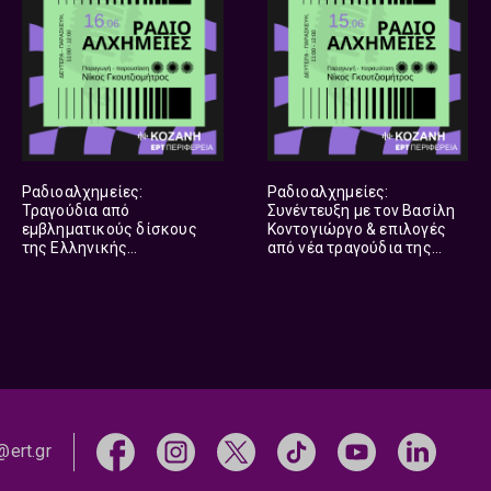
Ραδιοαλχημείες:
Ραδιοαλχημείες:
Τραγούδια από
Συνέντευξη με τον Βασίλη
εμβληματικούς δίσκους
Κοντογιώργο & επιλογές
της Ελληνικής
από νέα τραγούδια της
δισκογραφίας | 16.06.2026
ελληνικής δισκογραφίας |
15.06.2026
@ert.gr