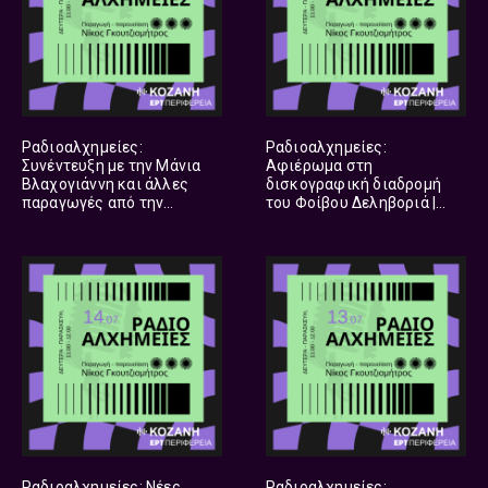
Ραδιοαλχημείες:
Ραδιοαλχημείες:
Συνέντευξη με την Μάνια
Αφιέρωμα στη
Βλαχογιάννη και άλλες
δισκογραφική διαδρομή
παραγωγές από την
του Φοίβου Δεληβοριά |
Ελληνική Δισκογραφία |
30.07.2026
31.07.2026
Ραδιοαλχημείες: Νέες
Ραδιοαλχημείες: