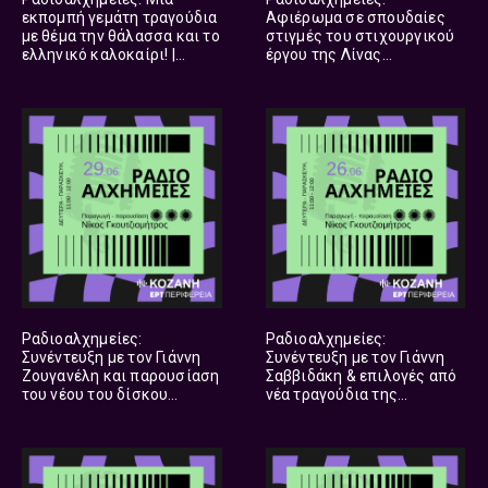
εκπομπή γεμάτη τραγούδια
Αφιέρωμα σε σπουδαίες
με θέμα την θάλασσα και το
στιγμές του στιχουργικού
ελληνικό καλοκαίρι! |
έργου της Λίνας
10.07.2026
Νικολακοπούλου (μέρος β’)
| 09.07.2026
Ραδιοαλχημείες:
Ραδιοαλχημείες:
Συνέντευξη με τον Γιάννη
Συνέντευξη με τον Γιάννη
Ζουγανέλη και παρουσίαση
Σαββιδάκη & επιλογές από
του νέου του δίσκου
νέα τραγούδια της
«Κράτα τον χρόνο» |
ελληνικής δισκογραφίας |
29.06.2026
26.06.2026