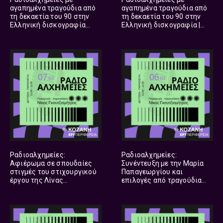
αγαπημένα τραγούδια από
αγαπημένα τραγούδια από
τη δεκαετία του 90 στην
τη δεκαετία του 90 στην
Ελληνική δισκογραφία
Ελληνική δισκογραφία |
[εκπομπή 2η] | 17.07.2026
16.07.2026
Ραδιοαλχημείες:
Ραδιοαλχημείες:
Αφιέρωμα σε σπουδαίες
Συνέντευξη με την Μαρία
στιγμές του στιχουργικού
Παπαγεωργίου και
έργου της Λίνας
επιλογές από τραγούδια
Νικολακοπούλου |
της Ελληνικής
07.07.2026
δισκογραφίας | 06.07.2026