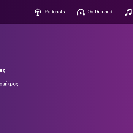
Podcasts
On Demand
ες
ιομήτρος