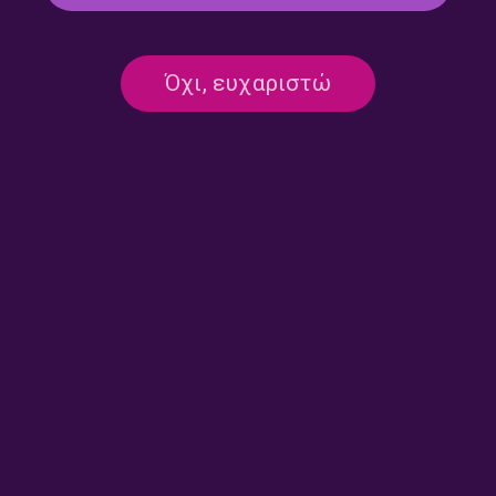
Επιλογές από τις νέες
Επιλογές από τις νέες
κυκλοφορίες της διεθνούς
κυκλοφορίες της διεθνούς
δισκογραφίας | 27.07.2026
δισκογραφίας | 17.07.2026
Όχι, ευχαριστώ
Αφιέρωμα στη
Σπουδαία τραγούδια και
δισκογραφική διαδρομή του
δίσκοι της δεκαετίας του ’90
David Bowie (εκπομπή 2η) |
από τη διεθνή δισκογραφία
16.07.2026
(εκπομπή 9η) | 15.07.2026