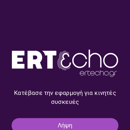
Σπουδαία τραγούδια και
Επιλογές από τις νέες
δίσκοι της δεκαετίας του ’90
κυκλοφορίες της διεθνούς
από τη διεθνή δισκογραφία
δισκογραφίας | 28.07.2026
(εκπομπή 10η) | 29.07.2026
Κατέβασε την εφαρμογή για κινητές
συσκευές
Λήψη