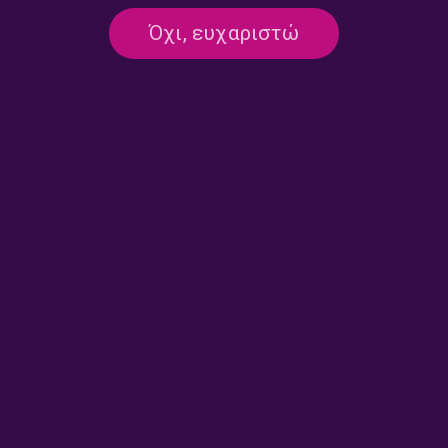
Όχι, ευχαριστώ
Αφιέρωμα στη
Σπουδαία τραγούδια και
δισκογραφική διαδρομή του
δίσκοι της δεκαετίας του ’90
David Bowie (εκπομπή 2η) |
από τη διεθνή δισκογραφία
16.07.2026
(εκπομπή 9η) | 15.07.2026