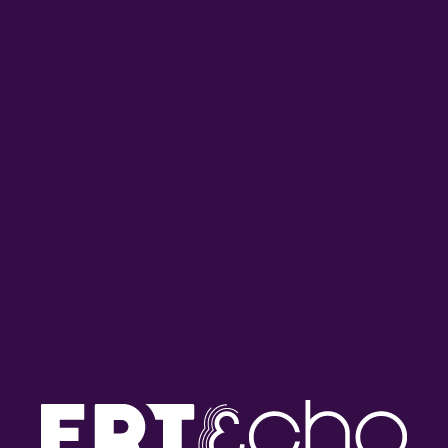
The Kosmopolitans –
The Kosmopolitans –
Λεωνίδας Αντωνόπουλος |
Λεωνίδας Αντωνόπουλος,
03.08.2026
Γιάννης Δημητριάδης |
31.07.2026
The Kosmopolitans –
The Kosmopolitans –