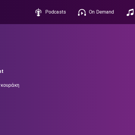
Podcasts
On Demand
ht
γκουράκη