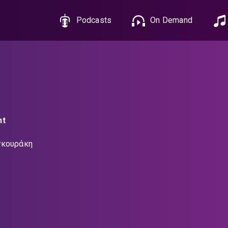
Podcasts
On Demand
ht
γκουράκη