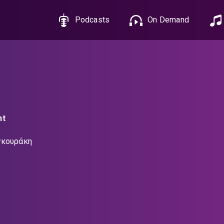
Podcasts
On Demand
ht
γκουράκη