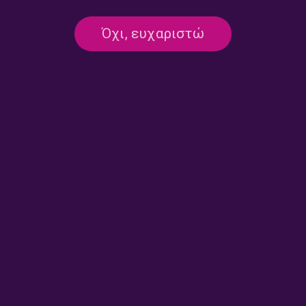
Urban Sounds – Μιχάλης
Urban Sounds – Μιχάλης
Καμάκας | 05.07.2026
Καμάκας | 04.07.2026
Όχι, ευχαριστώ
Urban Sounds – Μιχάλης
Όταν το Μουντιάλ γίνεται
Καμάκας | 28.06.2026
μουσική | 27.06.2026