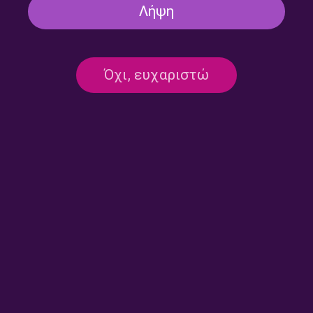
Λήψη
Όχι, ευχαριστώ
Urban Sounds – Μιχάλης
Urban Sounds – Μιχάλης
Καμάκας | 05.07.2026
Καμάκας | 04.07.2026
Urban Sounds – Μιχάλης
Όταν το Μουντιάλ γίνεται
Καμάκας | 28.06.2026
μουσική | 27.06.2026