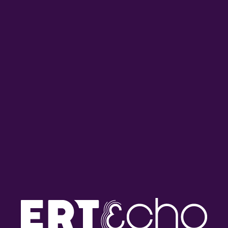
Με άλλον αΕρα –
Με άλλον αΕρα –
Κωνσταντίνος Παντζόγλου |
Κωνσταντίνος Παντζόγλου |
03.08.2026
31.07.2026