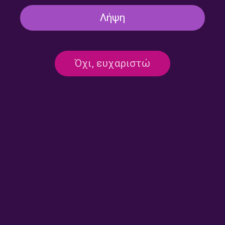
Λήψη
Όχι, ευχαριστώ
Kosmoναύτης – Μανώλης
Kosmoναύτης – Μανώλης
Φάμελλος | 07.06.2026
Φάμελλος | 31.05.2026
Kosmoναύτης – Μανώλης
Kosmoναύτης – Μανώλης