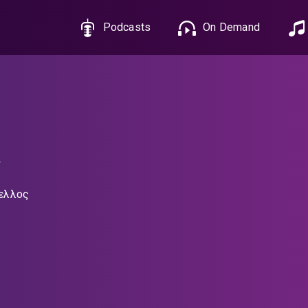
Podcasts
On Demand
ς
ελλος