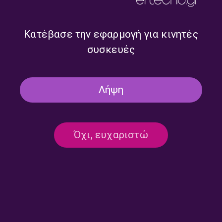
Πάρτε μαζί μια βεντάλια, μια αιώρα, ένα ζευγάρι παπούτσια
χορού και….vamos!
Κατέβασε την εφαρμογή για κινητές
TAGS
KOSMOS
BUENA VISTA PODCAST CLUB
συσκευές
PODCAST ΣΤΟ KOSMOS
CUMBIA
LATIN ΜΟΥΣΙΚΗ
ΒΑΣΙΛΗΣ ΣΤΑΜΑΤΙΟΥ
Λήψη
Όχι, ευχαριστώ
ΣΧΕΤΙΚΑ PODCASTS