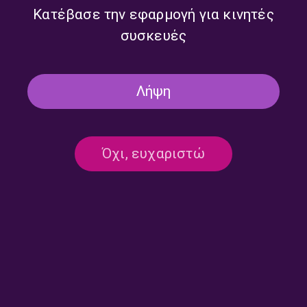
Κατέβασε την εφαρμογή για κινητές
συσκευές
Λήψη
Όχι, ευχαριστώ
Bright Side of the Road –
Ο Αργύρης Ξάφης στο Bright
Γιώργος Μουχταρίδης |
Side of the Road
27.07.2026