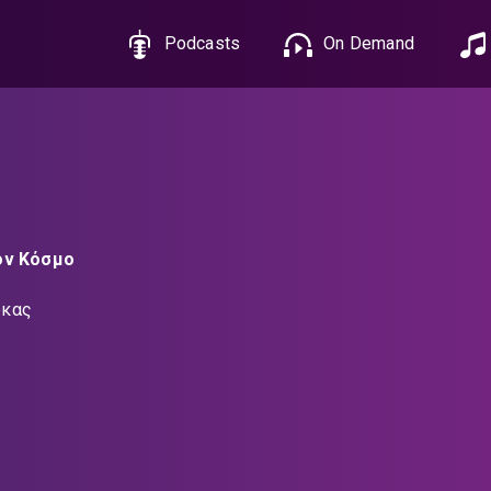
Podcasts
On Demand
ον Κόσμο
ύκας