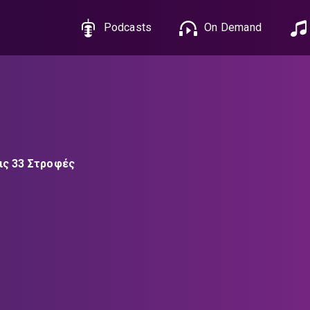
Podcasts
On Demand
τις 33 Στροφές