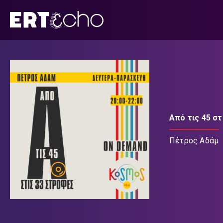
Μετάβαση
σε
περιεχόμενο
Από τις 45 σ
Πέτρος Αδάμ