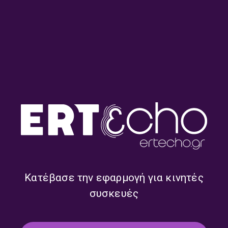
Από τις 45 στις 33 στροφές
Η Βίκυ Λέανδρος
– Πέτρος Αδάμ | 28.07.2026
αποκλειστικά στον «Kosmos
93.6» και στον Πέτρο Αδάμ |
27.07.2026
Κατέβασε την εφαρμογή για κινητές
συσκευές