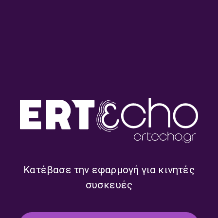
Από τις 45 στις 33 στροφές
Η Βίκυ Λέανδρος
– Πέτρος Αδάμ | 28.07.2026
αποκλειστικά στον «Kosmos
93.6» και στον Πέτρο Αδάμ |
27.07.2026
Κατέβασε την εφαρμογή για κινητές
συσκευές